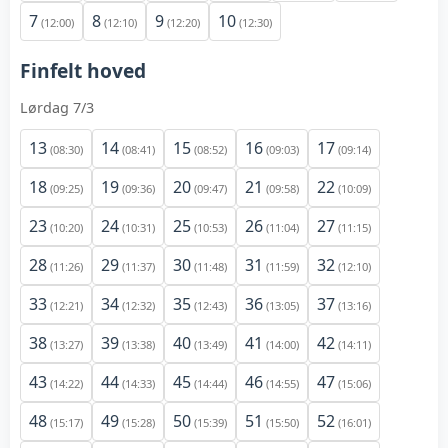
7
8
9
10
(12:00)
(12:10)
(12:20)
(12:30)
Finfelt hoved
Lørdag 7/3
13
14
15
16
17
(08:30)
(08:41)
(08:52)
(09:03)
(09:14)
18
19
20
21
22
(09:25)
(09:36)
(09:47)
(09:58)
(10:09)
23
24
25
26
27
(10:20)
(10:31)
(10:53)
(11:04)
(11:15)
28
29
30
31
32
(11:26)
(11:37)
(11:48)
(11:59)
(12:10)
33
34
35
36
37
(12:21)
(12:32)
(12:43)
(13:05)
(13:16)
38
39
40
41
42
(13:27)
(13:38)
(13:49)
(14:00)
(14:11)
43
44
45
46
47
(14:22)
(14:33)
(14:44)
(14:55)
(15:06)
48
49
50
51
52
(15:17)
(15:28)
(15:39)
(15:50)
(16:01)