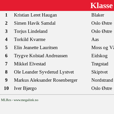
Klasse
1
Kristian Leret Haugan
Blaker
2
Simen Havik Samdal
Oslo Østre
3
Torjus Lindeland
Oslo Østre
4
Torkild Kvarme
Aas
5
Elin Jeanette Lauritsen
Moss og Vå
6
Trygve Kolstad Andreassen
Eidskog
7
Mikkel Elvestad
Trøgstad
8
Ole Leander Syvderud Lystvet
Skiptvet
9
Markus Aleksander Rosenberger
Nordstrand
10
Iver Bjørgo
Oslo Østre
MLRes - www.megalink.no