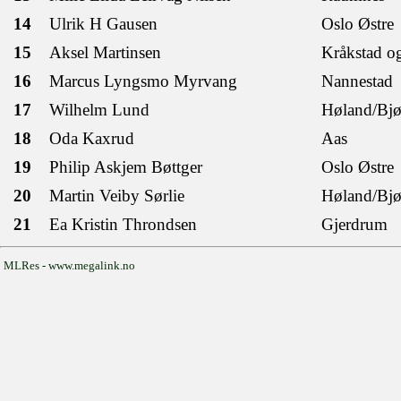
14
Ulrik H Gausen
Oslo Østre
15
Aksel Martinsen
Kråkstad o
16
Marcus Lyngsmo Myrvang
Nannestad
17
Wilhelm Lund
Høland/Bjø
18
Oda Kaxrud
Aas
19
Philip Askjem Bøttger
Oslo Østre
20
Martin Veiby Sørlie
Høland/Bjø
21
Ea Kristin Throndsen
Gjerdrum
MLRes - www.megalink.no