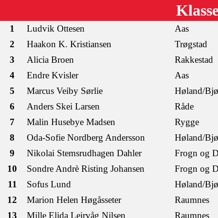
Klass
1
Ludvik Ottesen
Aas
2
Haakon K. Kristiansen
Trøgstad
3
Alicia Broen
Rakkestad
4
Endre Kvisler
Aas
5
Marcus Veiby Sørlie
Høland/Bjø
6
Anders Skei Larsen
Råde
7
Malin Husebye Madsen
Rygge
8
Oda-Sofie Nordberg Andersson
Høland/Bjø
9
Nikolai Stemsrudhagen Dahler
Frogn og 
10
Sondre Andrè Risting Johansen
Frogn og 
11
Sofus Lund
Høland/Bjø
12
Marion Helen Høgåsseter
Raumnes
13
Mille Elida Leirvåg Nilsen
Raumnes