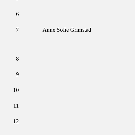
6
7
Anne Sofie Grimstad
8
9
10
11
12