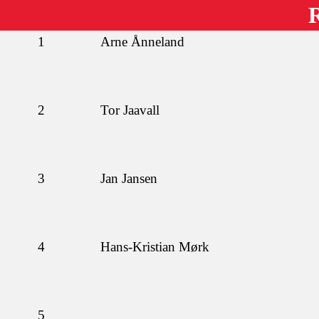
R
1
Arne Ånneland
2
Tor Jaavall
3
Jan Jansen
4
Hans-Kristian Mørk
5