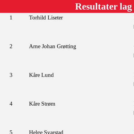
Resultater lag
1
Torhild Liseter
2
Arne Johan Grøtting
3
Kåre Lund
4
Kåre Strøm
5
Helge Svarstad