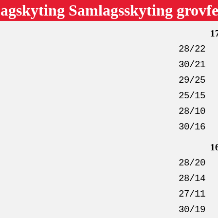
agskyting Samlagsskyting grovfe
1
28/22
30/21
29/25
25/15
28/10
30/16
1
28/20
28/14
27/11
30/19