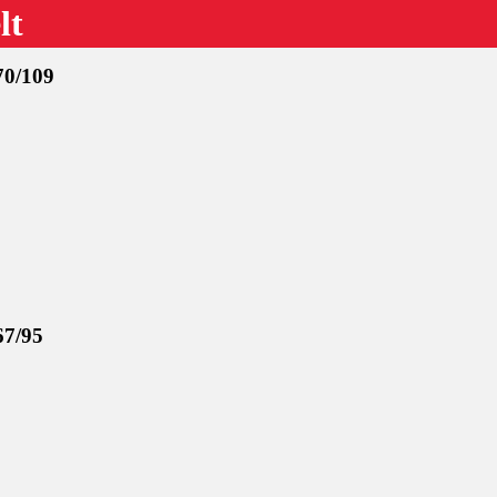
lt
70/109
67/95