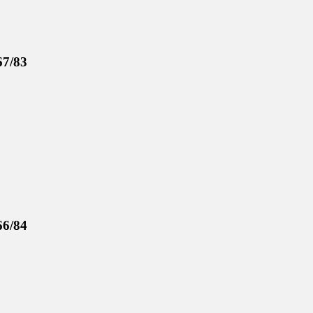
67/83
66/84