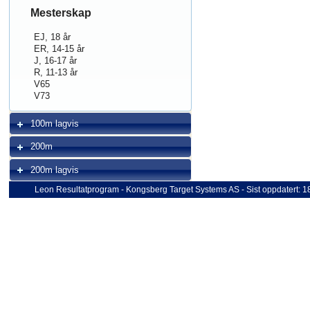
Mesterskap
EJ, 18 år
ER, 14-15 år
J, 16-17 år
R, 11-13 år
V65
V73
100m lagvis
200m
200m lagvis
Leon Resultatprogram - Kongsberg Target Systems AS - Sist oppdatert: 1