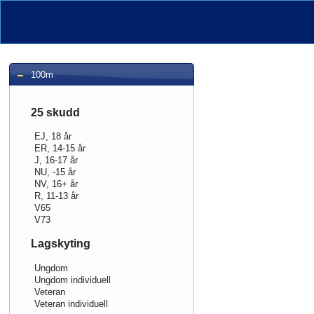
100m
25 skudd
EJ, 18 år
ER, 14-15 år
J, 16-17 år
NU, -15 år
NV, 16+ år
R, 11-13 år
V65
V73
Lagskyting
Ungdom
Ungdom individuell
Veteran
Veteran individuell