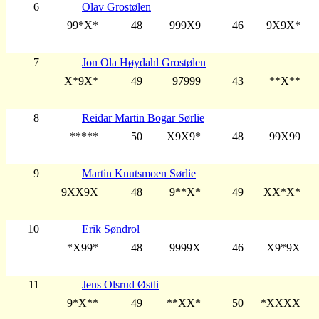
6
Olav Grostølen
99*X*
48
999X9
46
9X9X*
7
Jon Ola Høydahl Grostølen
X*9X*
49
97999
43
**X**
8
Reidar Martin Bogar Sørlie
*****
50
X9X9*
48
99X99
9
Martin Knutsmoen Sørlie
9XX9X
48
9**X*
49
XX*X*
10
Erik Søndrol
*X99*
48
9999X
46
X9*9X
11
Jens Olsrud Østli
9*X**
49
**XX*
50
*XXXX