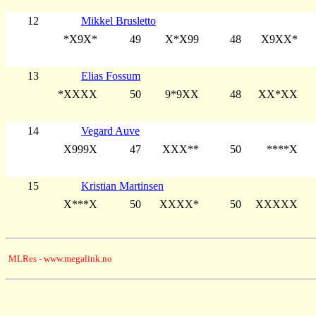
12
Mikkel Brusletto
*X9X*
49
X*X99
48
X9XX*
13
Elias Fossum
*XXXX
50
9*9XX
48
XX*XX
14
Vegard Auve
X999X
47
XXX**
50
****X
15
Kristian Martinsen
X***X
50
XXXX*
50
XXXXX
MLRes - www.megalink.no