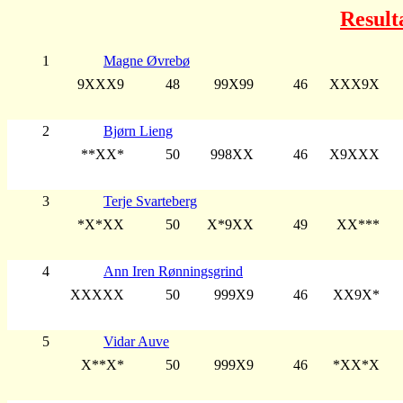
Result
1
Magne Øvrebø
9XXX9
48
99X99
46
XXX9X
2
Bjørn Lieng
**XX*
50
998XX
46
X9XXX
3
Terje Svarteberg
*X*XX
50
X*9XX
49
XX***
4
Ann Iren Rønningsgrind
XXXXX
50
999X9
46
XX9X*
5
Vidar Auve
X**X*
50
999X9
46
*XX*X