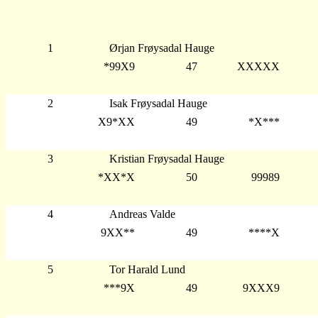
1
Ørjan Frøysadal Hauge
*99X9
47
XXXXX
2
Isak Frøysadal Hauge
X9*XX
49
*X***
3
Kristian Frøysadal Hauge
*XX*X
50
99989
4
Andreas Valde
9XX**
49
****X
5
Tor Harald Lund
***9X
49
9XXX9