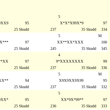
5
9XX9
95
X*X*X99X*9
97
25 Skudd
237
35 Skudd
334
5
M
X***
97
XX**XX*XXX
100
25 Skudd
245
35 Skudd
345
4
**XX
97
9*XXXXXXXX
99
25 Skudd
237
35 Skudd
336
5
M
XX**
94
X9X9XX9X99
95
25 Skudd
237
35 Skudd
332
5
9XX*
95
XX*9X*99**
97
25 Skudd
236
35 Skudd
333