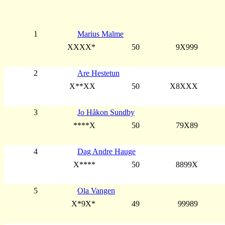
1
Marius Malme
XXXX*
50
9X999
2
Are Hestetun
X**XX
50
X8XXX
3
Jo Håkon Sundby
****X
50
79X89
4
Dag Andre Hauge
X****
50
8899X
5
Ola Vangen
X*9X*
49
99989