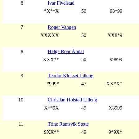
6
Ivar Fivelstad
*X**X
50
98*99
7
Roger Vangen
XXXXX
50
XX8*9
8
Helge Roar Åndal
XXX**
50
99899
9
Teodor Klokset Lilleng
*999*
47
XX*X*
10
Christian Holstad Lilleng
X**9X
49
X8999
11
Trine Ramsvik Stette
9XX**
49
9*9X*