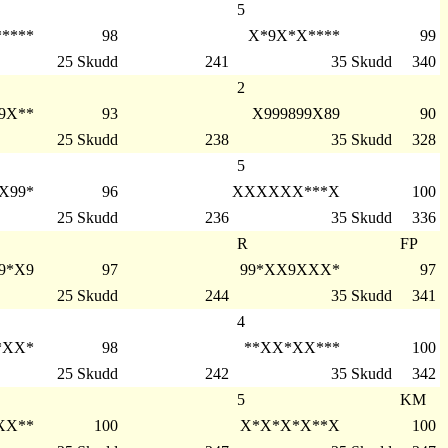
5
****
98
X*9X*X****
99
25 Skudd
241
35 Skudd
340
2
9X**
93
X999899X89
90
25 Skudd
238
35 Skudd
328
5
X99*
96
XXXXXX***X
100
25 Skudd
236
35 Skudd
336
R
FP
9*X9
97
99*XX9XXX*
97
25 Skudd
244
35 Skudd
341
4
*XX*
98
**XX*XX***
100
25 Skudd
242
35 Skudd
342
5
KM
XX**
100
X*X*X*X**X
100