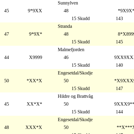
Sunnylven
45
9*9XX
48
*9X9X*
15 Skudd
143
Stranda
47
9*9X*
48
8*X899
15 Skudd
145
Malmefjorden
44
X9999
46
9XX9XX
15 Skudd
140
Engesetdal/Skodje
50
*XX*X
50
*X9XXX
15 Skudd
147
Hildre og Brattvåg
45
XX*X*
50
9XXX9*
15 Skudd
144
Engesetdal/Skodje
48
XXX*X
50
**X***