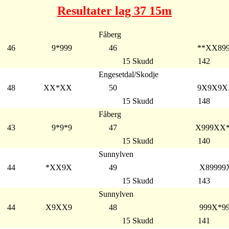
Resultater lag 37 15m
Fåberg
46
9*999
46
**XX89
15 Skudd
142
Engesetdal/Skodje
48
XX*XX
50
9X9X9X
15 Skudd
148
Fåberg
43
9*9*9
47
X999XX
15 Skudd
140
Sunnylven
44
*XX9X
49
X89999
15 Skudd
143
Sunnylven
44
X9XX9
48
999X*9
15 Skudd
141