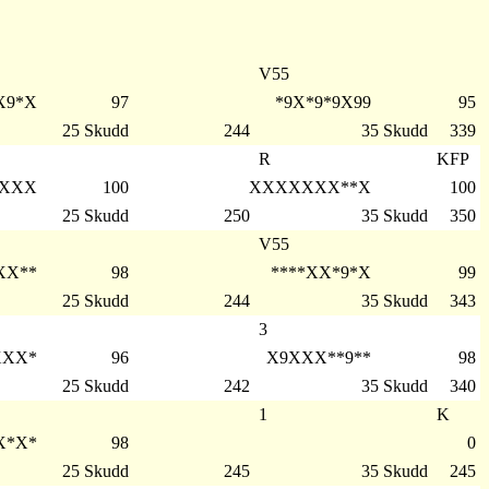
V55
X9*X
97
*9X*9*9X99
95
25 Skudd
244
35 Skudd
339
R
KFP
*XXX
100
XXXXXXX**X
100
25 Skudd
250
35 Skudd
350
V55
XX**
98
****XX*9*X
99
25 Skudd
244
35 Skudd
343
3
XXX*
96
X9XXX**9**
98
25 Skudd
242
35 Skudd
340
1
K
X*X*
98
0
25 Skudd
245
35 Skudd
245