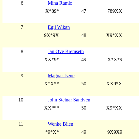
6
Mina Ramlo
X*89*
47
789XX
7
Egil Wikan
9X*9X
48
X9*XX
8
Jan Ove Bremseth
XX*9*
49
X*X*9
9
Magnar Isene
X*X**
50
XX9*X
10
John Steinar Sandven
XX***
50
X9*XX
11
Wenke Blien
*9*X*
49
9X9X9