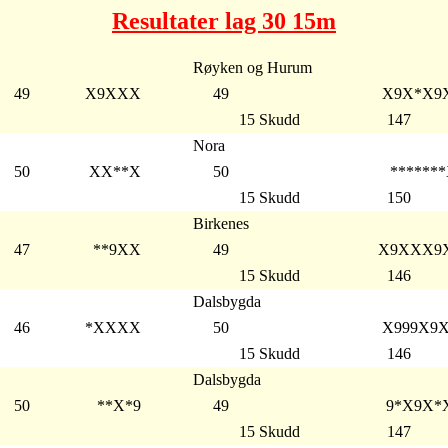
Resultater lag 30 15m
Røyken og Hurum
49
X9XXX
49
X9X*X9
15 Skudd
147
Nora
50
XX**X
50
******
15 Skudd
150
Birkenes
47
**9XX
49
X9XXX9
15 Skudd
146
Dalsbygda
46
*XXXX
50
X999X9
15 Skudd
146
Dalsbygda
50
**X*9
49
9*X9X*
15 Skudd
147