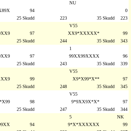
NU
X89X
94
0
25 Skudd
223
35 Skudd
223
V55
9XX9
97
XX9*XXXXX*
99
25 Skudd
244
35 Skudd
343
1
9XX9
97
99XX99XXXX
96
25 Skudd
243
35 Skudd
339
V55
XXX9
99
X9*X99*X**
97
25 Skudd
248
35 Skudd
345
V55
*X99
98
9*9XX9X*X*
97
25 Skudd
247
35 Skudd
344
5
NK
99XX
94
9*X*XXXXXX
99