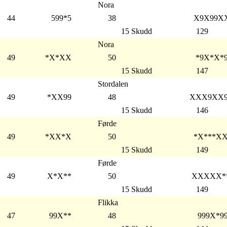
Nora
44
599*5
38
X9X99X
15 Skudd
129
Nora
49
*X*XX
50
*9X*X*
15 Skudd
147
Stordalen
49
*XX99
48
XXX9XX
15 Skudd
146
Førde
49
*XX*X
50
*X***X
15 Skudd
149
Førde
49
X*X**
50
XXXXX*
15 Skudd
149
Flikka
47
99X**
48
999X*9