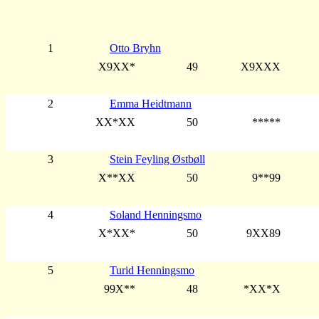
1
Otto Bryhn
X9XX*
49
X9XXX
2
Emma Heidtmann
XX*XX
50
*****
3
Stein Feyling Østbøll
X**XX
50
9**99
4
Soland Henningsmo
X*XX*
50
9XX89
5
Turid Henningsmo
99X**
48
*XX*X