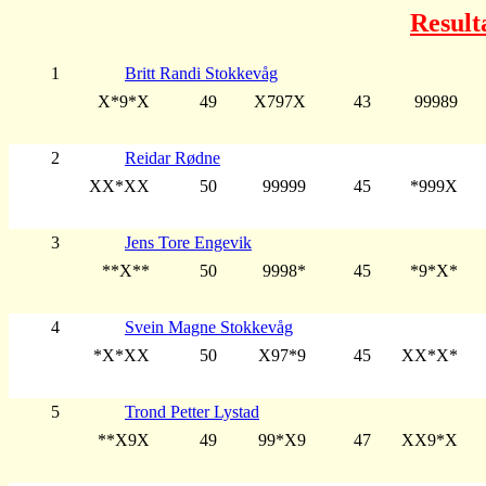
Result
1
Britt Randi Stokkevåg
X*9*X
49
X797X
43
99989
2
Reidar Rødne
XX*XX
50
99999
45
*999X
3
Jens Tore Engevik
**X**
50
9998*
45
*9*X*
4
Svein Magne Stokkevåg
*X*XX
50
X97*9
45
XX*X*
5
Trond Petter Lystad
**X9X
49
99*X9
47
XX9*X