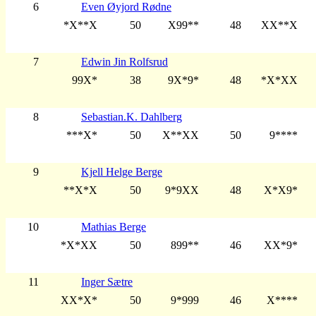
6
Even Øyjord Rødne
*X**X
50
X99**
48
XX**X
7
Edwin Jin Rolfsrud
99X*
38
9X*9*
48
*X*XX
8
Sebastian.K. Dahlberg
***X*
50
X**XX
50
9****
9
Kjell Helge Berge
**X*X
50
9*9XX
48
X*X9*
10
Mathias Berge
*X*XX
50
899**
46
XX*9*
11
Inger Sætre
XX*X*
50
9*999
46
X****