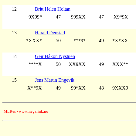
12
Britt Helen Holtan
9X99*
47
999XX
47
X9*9X
13
Harald Denstad
*XXX*
50
***9*
49
*X*XX
14
Geir Håkon Nystuen
****X
50
XX9XX
49
XXX**
15
Jens Martin Engevik
X**9X
49
99*XX
48
9XXX9
MLRes - www.megalink.no