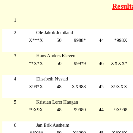
Result
1
2
Ole Jakob Jemtland
X***X
50
9988*
44
*998X
3
Hans Anders Kleven
**X*X
50
999*9
46
XXXX*
4
Elisabeth Nystad
X99*X
48
XX988
45
X9XXX
5
Kristian Leret Haugan
*9X9X
48
99989
44
9X998
6
Jan Erik Aasheim
**X**
50
X8999
45
X*X*X