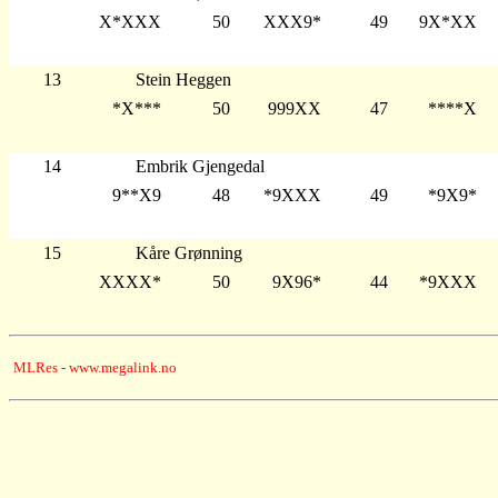
X*XXX
50
XXX9*
49
9X*XX
13
Stein Heggen
*X***
50
999XX
47
****X
14
Embrik Gjengedal
9**X9
48
*9XXX
49
*9X9*
15
Kåre Grønning
XXXX*
50
9X96*
44
*9XXX
MLRes - www.megalink.no