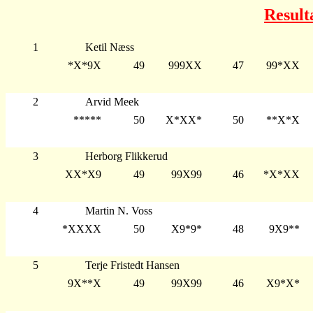
Result
1
Ketil Næss
*X*9X
49
999XX
47
99*XX
2
Arvid Meek
*****
50
X*XX*
50
**X*X
3
Herborg Flikkerud
XX*X9
49
99X99
46
*X*XX
4
Martin N. Voss
*XXXX
50
X9*9*
48
9X9**
5
Terje Fristedt Hansen
9X**X
49
99X99
46
X9*X*