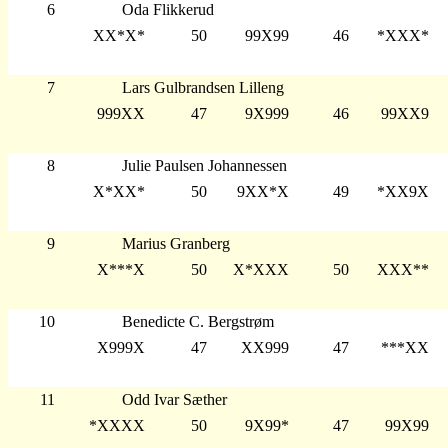
6
Oda Flikkerud
XX*X*
50
99X99
46
*XXX*
7
Lars Gulbrandsen Lilleng
999XX
47
9X999
46
99XX9
8
Julie Paulsen Johannessen
X*XX*
50
9XX*X
49
*XX9X
9
Marius Granberg
X***X
50
X*XXX
50
XXX**
10
Benedicte C. Bergstrøm
X999X
47
XX999
47
***XX
11
Odd Ivar Sæther
*XXXX
50
9X99*
47
99X99