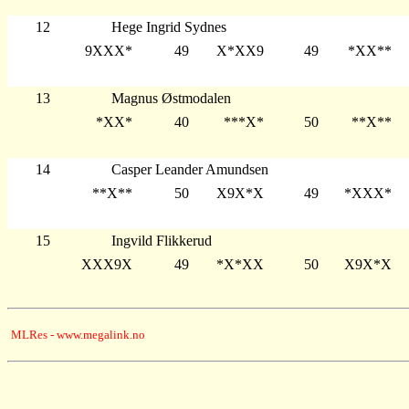
12
Hege Ingrid Sydnes
9XXX*
49
X*XX9
49
*XX**
13
Magnus Østmodalen
*XX*
40
***X*
50
**X**
14
Casper Leander Amundsen
**X**
50
X9X*X
49
*XXX*
15
Ingvild Flikkerud
XXX9X
49
*X*XX
50
X9X*X
MLRes - www.megalink.no