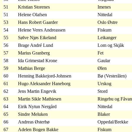
51
Kristian Storenes
Imenes
51
Helene Olafsen
Nittedal
53
Hans Robert Gaarder
Oslo Østre
54
Helene Veres Andreassen
Fiskum
55
Sølve Njøs Eikeland
Leikanger
56
Brage André Lund
Lom og Skjåk
57
Marius Granberg
Fet
58
Ida Grimestad Krone
Gaular
59
Mathias Berge
Ølen
60
Henning Bakkejord-Johnsen
Bø (Vesterålen)
61
Hugo Aleksander Haneborg
Urskog
62
Jens Martin Engevik
Stord
63
Martin Sikle Mathiesen
Ringebu og Fåva
64
Eirik Nytun Nergård
Nittedal
65
Sindre Meluken
Blaker
66
Andreas Østerbø
Oppedal/Brekke
67
Adelen Bogen Bakke
Fiskum