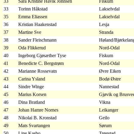
33
Sara Kristine Havik Johnsen
Fiskum
33
Torinn Håkstad
Lakselvdal
35
Emma Eliassen
Lakselvdal
36
Kristian Haakenstad
Lesja
37
Martine Sve
Stranda
38
Sander Fleischmann
Høland/Bjørkelan
39
Oda Flikkerud
Nord-Odal
40
Ingeborg Gjøsæther Tyse
Fiskum
41
Benedicte C. Bergstrøm
Nord-Odal
42
Marianne Rossevatn
Øvre Eiken
43
Carina Ysland
Bodø Østre
44
Sindre Winge
Nannestad
45
Marius Korsen
Gjøvik og Brusve
46
Dina Bratland
Vikna
47
Johan Hamre Nornes
Leikanger
48
Nikolai B. Kronstad
Geilo
49
Mats Svartangen
Sørum
50
Line Kasbo
Trøgstad