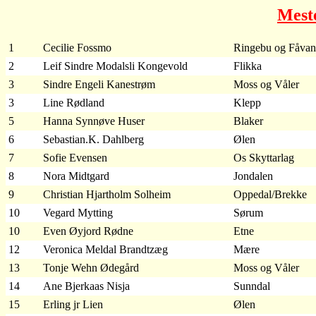
Mest
1
Cecilie Fossmo
Ringebu og Fåva
2
Leif Sindre Modalsli Kongevold
Flikka
3
Sindre Engeli Kanestrøm
Moss og Våler
3
Line Rødland
Klepp
5
Hanna Synnøve Huser
Blaker
6
Sebastian.K. Dahlberg
Ølen
7
Sofie Evensen
Os Skyttarlag
8
Nora Midtgard
Jondalen
9
Christian Hjartholm Solheim
Oppedal/Brekke
10
Vegard Mytting
Sørum
10
Even Øyjord Rødne
Etne
12
Veronica Meldal Brandtzæg
Mære
13
Tonje Wehn Ødegård
Moss og Våler
14
Ane Bjerkaas Nisja
Sunndal
15
Erling jr Lien
Ølen