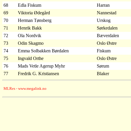
68
Edla Fiskum
Harran
69
Viktoria Ødegård
Nannestad
70
Herman Tønsberg
Urskog
71
Henrik Bakk
Sørkedalen
72
Ola Nordvik
Bæverdalen
73
Odin Skagmo
Oslo Østre
74
Emma Solbakken Børdalen
Fiskum
75
Ingvald Orthe
Oslo Østre
76
Mads Vetle Agerup Myhr
Sørum
77
Fredrik G. Kristiansen
Blaker
MLRes - www.megalink.no