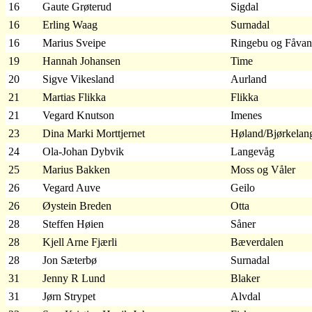
16
Gaute Grøterud
Sigdal
16
Erling Waag
Surnadal
16
Marius Sveipe
Ringebu og Fåva
19
Hannah Johansen
Time
20
Sigve Vikesland
Aurland
21
Martias Flikka
Flikka
21
Vegard Knutson
Imenes
23
Dina Marki Morttjernet
Høland/Bjørkelan
24
Ola-Johan Dybvik
Langevåg
25
Marius Bakken
Moss og Våler
26
Vegard Auve
Geilo
26
Øystein Breden
Otta
28
Steffen Høien
Såner
28
Kjell Arne Fjærli
Bæverdalen
28
Jon Sæterbø
Surnadal
31
Jenny R Lund
Blaker
31
Jørn Strypet
Alvdal