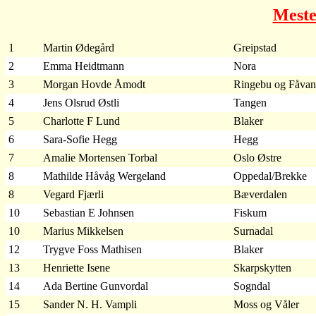
Meste
1
Martin Ødegård
Greipstad
2
Emma Heidtmann
Nora
3
Morgan Hovde Åmodt
Ringebu og Fåva
4
Jens Olsrud Østli
Tangen
5
Charlotte F Lund
Blaker
6
Sara-Sofie Hegg
Hegg
7
Amalie Mortensen Torbal
Oslo Østre
8
Mathilde Håvåg Wergeland
Oppedal/Brekke
8
Vegard Fjærli
Bæverdalen
10
Sebastian E Johnsen
Fiskum
10
Marius Mikkelsen
Surnadal
12
Trygve Foss Mathisen
Blaker
13
Henriette Isene
Skarpskytten
14
Ada Bertine Gunvordal
Sogndal
15
Sander N. H. Vampli
Moss og Våler