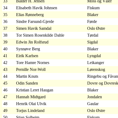
33
Balder H. Jensen
Moss og Våler
34
Elisabeth Havik Johnsen
Fiskum
35
Elias Rønneberg
Blaker
36
Sindre Farsund-Gjerde
Førde
37
Simen Havik Samdal
Oslo Østre
38
Tor Simen Rosenkilde Dahle
Tørdal
39
Edwin Jin Rolfsrud
Sigdal
40
Synnøve Berg
Blaker
41
Eirik Karlsen
Lyngdal
42
Tore Hamre Nornes
Leikanger
43
Pernille Nor-Woll
Lørenskog
44
Martin Knuts
Ringebu og Fåva
45
Odin Sanden
Dovre og Dovres
46
Kristian Leret Haugan
Blaker
47
Hannah Midtgard
Jondalen
48
Henrik Olai Ulvik
Gaular
49
Torjus Lindeland
Oslo Østre
50
Stian Solheim
Fiskum