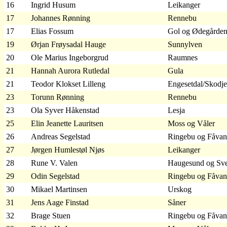
16
Ingrid Husum
Leikanger
17
Johannes Rønning
Rennebu
17
Elias Fossum
Gol og Ødegårde
19
Ørjan Frøysadal Hauge
Sunnylven
20
Ole Marius Ingeborgrud
Raumnes
21
Hannah Aurora Rutledal
Gula
21
Teodor Klokset Lilleng
Engesetdal/Skodje
23
Torunn Rønning
Rennebu
23
Ola Syver Håkenstad
Lesja
25
Elin Jeanette Lauritsen
Moss og Våler
26
Andreas Segelstad
Ringebu og Fåva
27
Jørgen Humlestøl Njøs
Leikanger
28
Rune V. Valen
Haugesund og Sv
29
Odin Segelstad
Ringebu og Fåva
30
Mikael Martinsen
Urskog
31
Jens Aage Finstad
Såner
32
Brage Stuen
Ringebu og Fåva