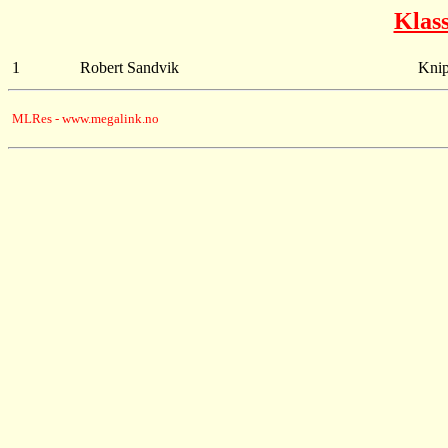
Klas
1
Robert Sandvik
Kni
MLRes - www.megalink.no