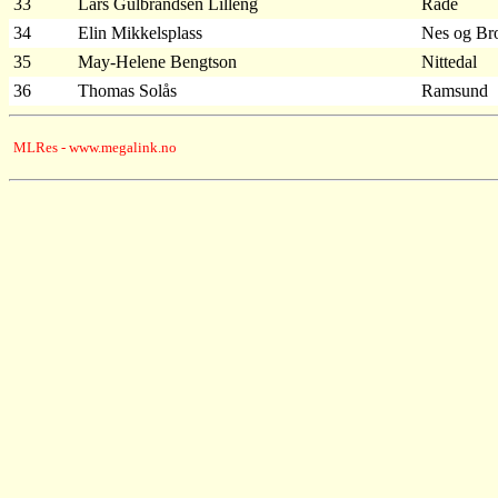
33
Lars Gulbrandsen Lilleng
Råde
34
Elin Mikkelsplass
Nes og B
35
May-Helene Bengtson
Nittedal
36
Thomas Solås
Ramsund
MLRes - www.megalink.no