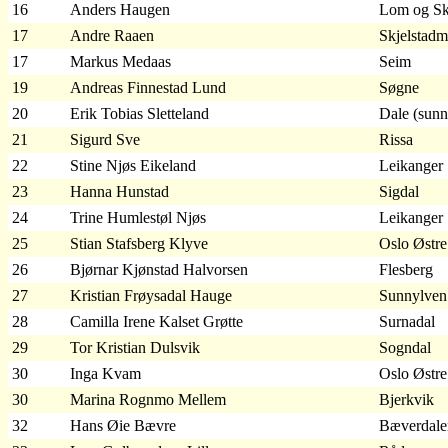
16
Anders Haugen
Lom og Sk
17
Andre Raaen
Skjelstadm
17
Markus Medaas
Seim
19
Andreas Finnestad Lund
Søgne
20
Erik Tobias Sletteland
Dale (sunn
21
Sigurd Sve
Rissa
22
Stine Njøs Eikeland
Leikanger
23
Hanna Hunstad
Sigdal
24
Trine Humlestøl Njøs
Leikanger
25
Stian Stafsberg Klyve
Oslo Østre
26
Bjørnar Kjønstad Halvorsen
Flesberg
27
Kristian Frøysadal Hauge
Sunnylven
28
Camilla Irene Kalset Grøtte
Surnadal
29
Tor Kristian Dulsvik
Sogndal
30
Inga Kvam
Oslo Østre
30
Marina Rognmo Mellem
Bjerkvik
32
Hans Øie Bævre
Bæverdale