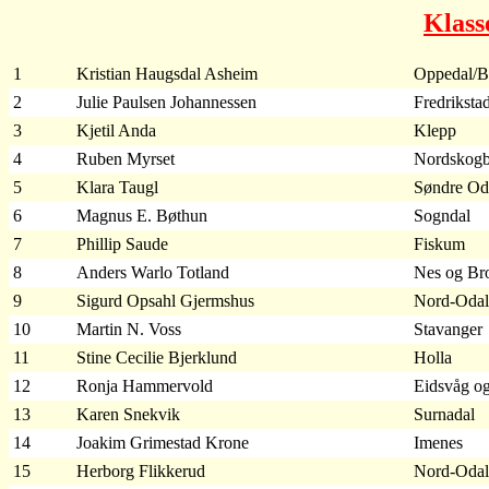
Klass
1
Kristian Haugsdal Asheim
Oppedal/B
2
Julie Paulsen Johannessen
Fredriksta
3
Kjetil Anda
Klepp
4
Ruben Myrset
Nordskog
5
Klara Taugl
Søndre Od
6
Magnus E. Bøthun
Sogndal
7
Phillip Saude
Fiskum
8
Anders Warlo Totland
Nes og B
9
Sigurd Opsahl Gjermshus
Nord-Odal
10
Martin N. Voss
Stavanger
11
Stine Cecilie Bjerklund
Holla
12
Ronja Hammervold
Eidsvåg og
13
Karen Snekvik
Surnadal
14
Joakim Grimestad Krone
Imenes
15
Herborg Flikkerud
Nord-Odal