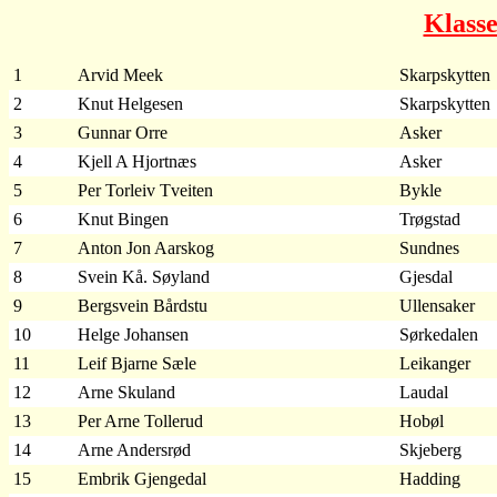
Klass
1
Arvid Meek
Skarpskytten
2
Knut Helgesen
Skarpskytten
3
Gunnar Orre
Asker
4
Kjell A Hjortnæs
Asker
5
Per Torleiv Tveiten
Bykle
6
Knut Bingen
Trøgstad
7
Anton Jon Aarskog
Sundnes
8
Svein Kå. Søyland
Gjesdal
9
Bergsvein Bårdstu
Ullensaker
10
Helge Johansen
Sørkedalen
11
Leif Bjarne Sæle
Leikanger
12
Arne Skuland
Laudal
13
Per Arne Tollerud
Hobøl
14
Arne Andersrød
Skjeberg
15
Embrik Gjengedal
Hadding