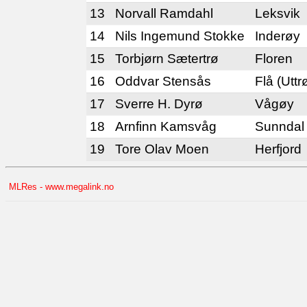
13
Norvall Ramdahl
Leksvik
14
Nils Ingemund Stokke
Inderøy
15
Torbjørn Sætertrø
Floren
16
Oddvar Stensås
Flå (Utt
17
Sverre H. Dyrø
Vågøy
18
Arnfinn Kamsvåg
Sunndal
19
Tore Olav Moen
Herfjord
MLRes - www.megalink.no