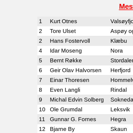
Mes
1
Kurt Otnes
Valsøyfj
2
Tore Ulset
Aspøy o
2
Hans Fostervoll
Klæbu
4
Idar Moseng
Nora
5
Bernt Røkke
Stordale
6
Geir Olav Halvorsen
Herfjord
7
Einar Thoresen
Hommelv
8
Even Langli
Rindal
9
Michal Edvin Solberg
Sokneda
10
Ole Grumdal
Leksvik
11
Gunnar G. Fornes
Hegra
12
Bjarne By
Skaun