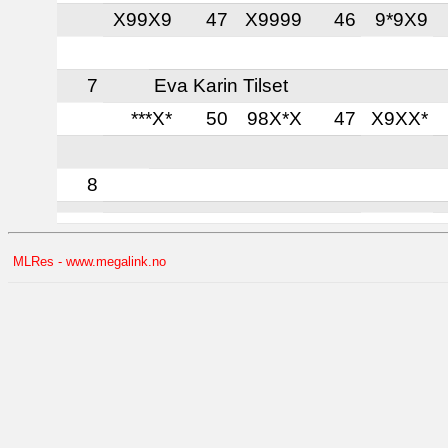
X99X9
47
X9999
46
9*9X9
7
Eva Karin Tilset
***X*
50
98X*X
47
X9XX*
8
MLRes - www.megalink.no