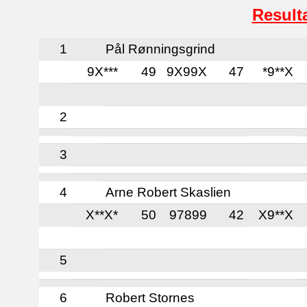
Result
1
Pål Rønningsgrind
9X***
49
9X99X
47
*9**X
2
3
4
Arne Robert Skaslien
X**X*
50
97899
42
X9**X
5
6
Robert Stornes