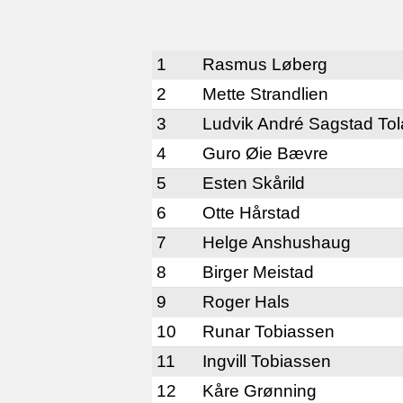
1
Rasmus Løberg
2
Mette Strandlien
3
Ludvik André Sagstad To
4
Guro Øie Bævre
5
Esten Skårild
6
Otte Hårstad
7
Helge Anshushaug
8
Birger Meistad
9
Roger Hals
10
Runar Tobiassen
11
Ingvill Tobiassen
12
Kåre Grønning