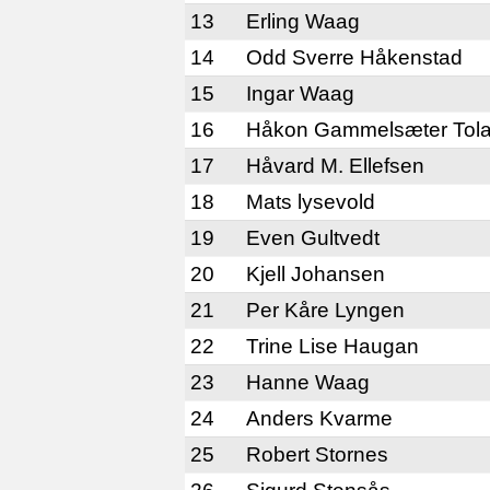
13
Erling Waag
14
Odd Sverre Håkenstad
15
Ingar Waag
16
Håkon Gammelsæter Tol
17
Håvard M. Ellefsen
18
Mats lysevold
19
Even Gultvedt
20
Kjell Johansen
21
Per Kåre Lyngen
22
Trine Lise Haugan
23
Hanne Waag
24
Anders Kvarme
25
Robert Stornes