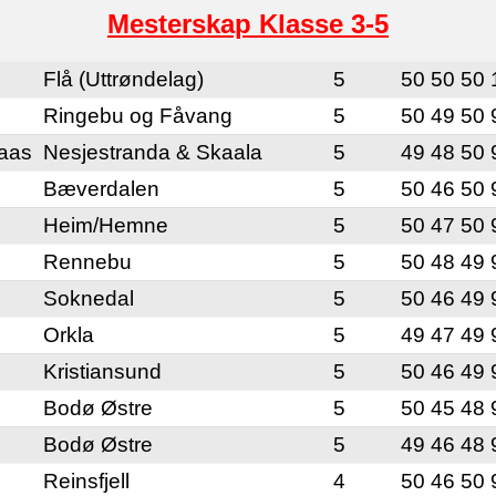
Mesterskap Klasse 3-5
Flå (Uttrøndelag)
5
50 50 50 
Ringebu og Fåvang
5
50 49 50 
laas
Nesjestranda & Skaala
5
49 48 50 
Bæverdalen
5
50 46 50 
Heim/Hemne
5
50 47 50 
Rennebu
5
50 48 49 
Soknedal
5
50 46 49 
Orkla
5
49 47 49 
Kristiansund
5
50 46 49 
Bodø Østre
5
50 45 48 
Bodø Østre
5
49 46 48 
Reinsfjell
4
50 46 50 