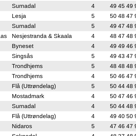
Surnadal
4
49 45 49 
Lesja
5
50 48 47 
Surnadal
5
49 47 48 
aas
Nesjestranda & Skaala
4
48 47 48 
Byneset
4
49 49 46 
Singsås
5
49 43 47 
Trondhjems
5
48 48 48 
Trondhjems
4
50 46 47 
Flå (Uttrøndelag)
5
50 44 48 
Mostadmark
4
50 47 46 
Surnadal
4
50 44 48 
Flå (Uttrøndelag)
4
49 40 50 
Nidaros
5
47 46 47 