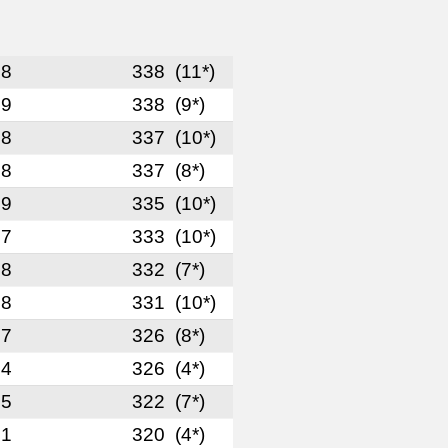
98
338
(11*)
99
338
(9*)
98
337
(10*)
98
337
(8*)
99
335
(10*)
97
333
(10*)
98
332
(7*)
98
331
(10*)
97
326
(8*)
94
326
(4*)
95
322
(7*)
91
320
(4*)