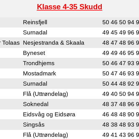
Klasse 4-35 Skudd
Reinsfjell
50 46 50 94 
Surnadal
49 45 49 96 
 Tolaas
Nesjestranda & Skaala
48 47 48 96 
Byneset
49 49 46 95 
Trondhjems
50 46 47 93 
Mostadmark
50 47 46 93 
Surnadal
50 44 48 92 
Flå (Uttrøndelag)
49 40 50 94 
Soknedal
48 37 48 96 
Eidsvåg og Eidsøra
46 48 48 90 
Singsås
48 38 48 93 
Flå (Uttrøndelag)
49 41 43 96 