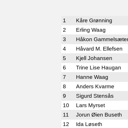
1
Kåre Grønning
2
Erling Waag
3
Håkon Gammelsæter
4
Håvard M. Ellefsen
5
Kjell Johansen
6
Trine Lise Haugan
7
Hanne Waag
8
Anders Kvarme
9
Sigurd Stensås
10
Lars Myrset
11
Jorun Øien Buseth
12
Ida Løseth