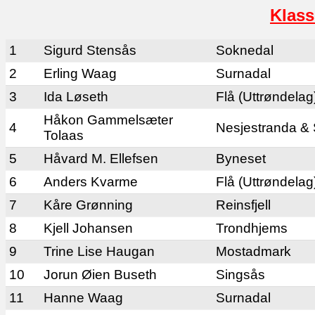
Klass
1
Sigurd Stensås
Soknedal
2
Erling Waag
Surnadal
3
Ida Løseth
Flå (Uttrøndelag
Håkon Gammelsæter
4
Nesjestranda &
Tolaas
5
Håvard M. Ellefsen
Byneset
6
Anders Kvarme
Flå (Uttrøndelag
7
Kåre Grønning
Reinsfjell
8
Kjell Johansen
Trondhjems
9
Trine Lise Haugan
Mostadmark
10
Jorun Øien Buseth
Singsås
11
Hanne Waag
Surnadal