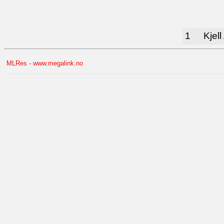
1
Kjel
MLRes - www.megalink.no