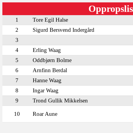
Oppropslis
1
Tore Egil Halse
2
Sigurd Bersvend Indergård
3
4
Erling Waag
5
Oddbjørn Bolme
6
Arnfinn Berdal
7
Hanne Waag
8
Ingar Waag
9
Trond Gullik Mikkelsen
10
Roar Aune