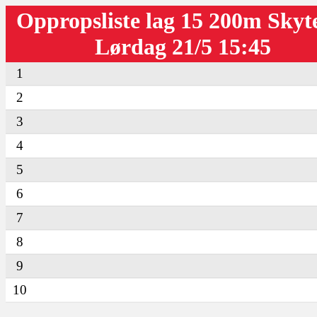
Oppropsliste lag 15 200m Skyt
Lørdag 21/5 15:45
1
2
3
4
5
6
7
8
9
10