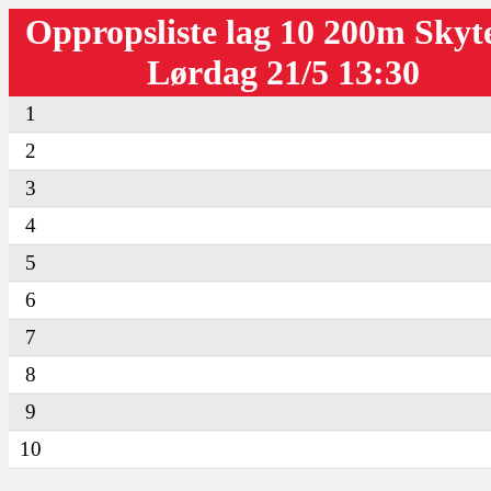
Oppropsliste lag 10 200m Skyt
Lørdag 21/5 13:30
1
2
3
4
5
6
7
8
9
10