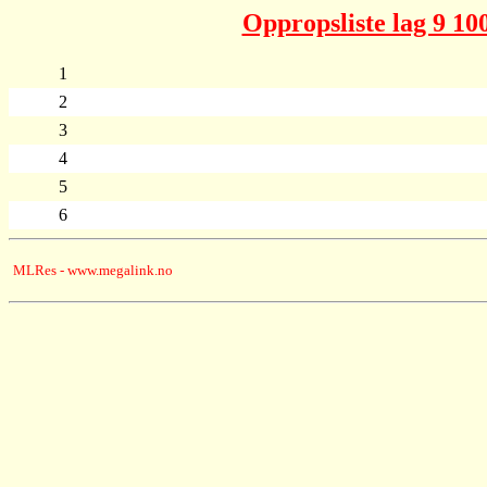
Oppropsliste lag 9 10
1
2
3
4
5
6
MLRes - www.megalink.no