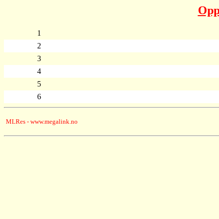
Oppr
1
2
3
4
5
6
MLRes - www.megalink.no