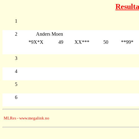
Resulta
1
2
Anders Moen
*9X*X
49
XX***
50
**99*
3
4
5
6
MLRes - www.megalink.no