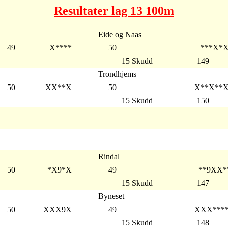
Resultater lag 13 100m
Eide og Naas
49
X****
50
***X*X
15 Skudd
149
Trondhjems
50
XX**X
50
X**X**
15 Skudd
150
Rindal
50
*X9*X
49
**9XX*
15 Skudd
147
Byneset
50
XXX9X
49
XXX***
15 Skudd
148