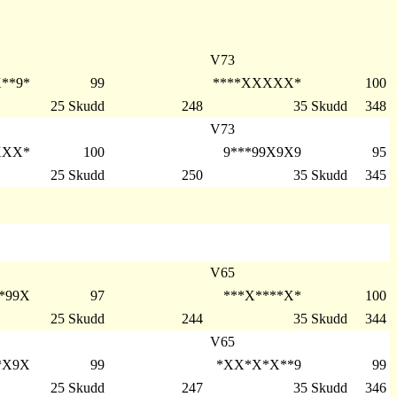
V73
**9*
99
****XXXXX*
100
25 Skudd
248
35 Skudd
348
V73
XXX*
100
9***99X9X9
95
25 Skudd
250
35 Skudd
345
V65
*99X
97
***X****X*
100
25 Skudd
244
35 Skudd
344
V65
*X9X
99
*XX*X*X**9
99
25 Skudd
247
35 Skudd
346