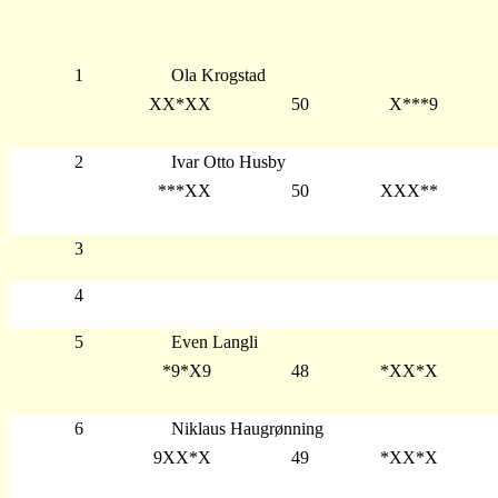
1
Ola Krogstad
XX*XX
50
X***9
2
Ivar Otto Husby
***XX
50
XXX**
3
4
5
Even Langli
*9*X9
48
*XX*X
6
Niklaus Haugrønning
9XX*X
49
*XX*X