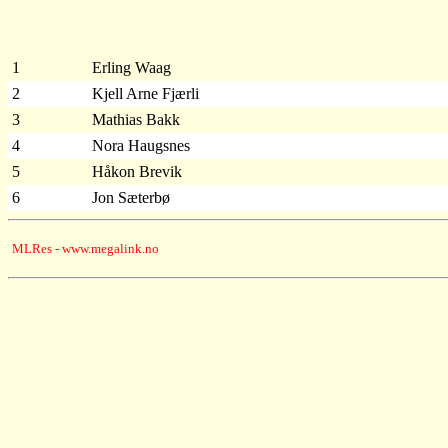
1
Erling Waag
2
Kjell Arne Fjærli
3
Mathias Bakk
4
Nora Haugsnes
5
Håkon Brevik
6
Jon Sæterbø
MLRes - www.megalink.no