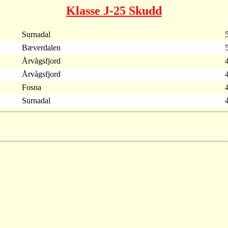
Klasse J-25 Skudd
Surnadal
Bæverdalen
Årvågsfjord
Årvågsfjord
Fosna
Surnadal