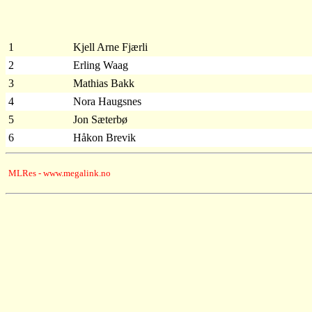
1
Kjell Arne Fjærli
2
Erling Waag
3
Mathias Bakk
4
Nora Haugsnes
5
Jon Sæterbø
6
Håkon Brevik
MLRes - www.megalink.no