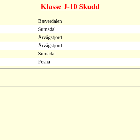
Klasse J-10 Skudd
Bæverdalen
Surnadal
Årvågsfjord
Årvågsfjord
Surnadal
Fosna