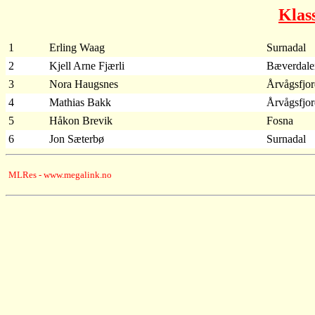
Klas
1
Erling Waag
Surnadal
2
Kjell Arne Fjærli
Bæverdale
3
Nora Haugsnes
Årvågsfjo
4
Mathias Bakk
Årvågsfjo
5
Håkon Brevik
Fosna
6
Jon Sæterbø
Surnadal
MLRes - www.megalink.no