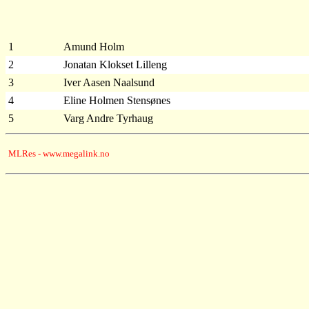
1
Amund Holm
2
Jonatan Klokset Lilleng
3
Iver Aasen Naalsund
4
Eline Holmen Stensønes
5
Varg Andre Tyrhaug
MLRes - www.megalink.no