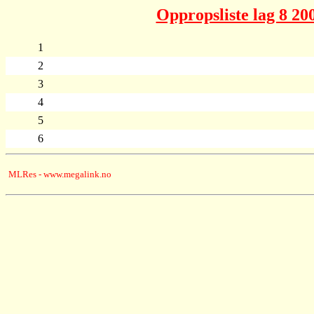
Oppropsliste lag 8 20
1
2
3
4
5
6
MLRes - www.megalink.no