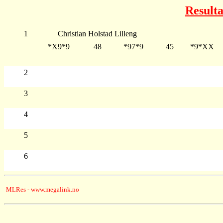
Resulta
1
Christian Holstad Lilleng
*X9*9
48
*97*9
45
*9*XX
2
3
4
5
6
MLRes - www.megalink.no