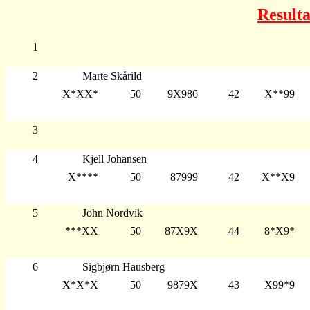
Resulta
1
2
Marte Skårild
X*XX*
50
9X986
42
X**99
3
4
Kjell Johansen
X****
50
87999
42
X**X9
5
John Nordvik
***XX
50
87X9X
44
8*X9*
6
Sigbjørn Hausberg
X*X*X
50
9879X
43
X99*9