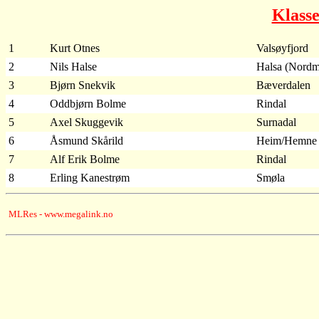
Klass
1
Kurt Otnes
Valsøyfjord
2
Nils Halse
Halsa (Nordm
3
Bjørn Snekvik
Bæverdalen
4
Oddbjørn Bolme
Rindal
5
Axel Skuggevik
Surnadal
6
Åsmund Skårild
Heim/Hemne
7
Alf Erik Bolme
Rindal
8
Erling Kanestrøm
Smøla
MLRes - www.megalink.no