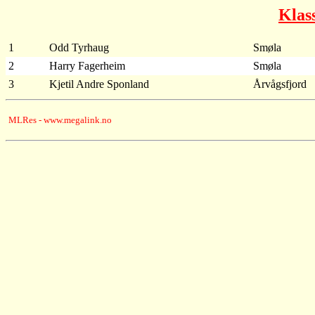
Klas
1
Odd Tyrhaug
Smøla
2
Harry Fagerheim
Smøla
3
Kjetil Andre Sponland
Årvågsfjord
MLRes - www.megalink.no