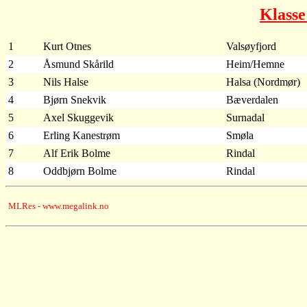
Klass
1
Kurt Otnes
Valsøyfjord
2
Åsmund Skårild
Heim/Hemne
3
Nils Halse
Halsa (Nordmør)
4
Bjørn Snekvik
Bæverdalen
5
Axel Skuggevik
Surnadal
6
Erling Kanestrøm
Smøla
7
Alf Erik Bolme
Rindal
8
Oddbjørn Bolme
Rindal
MLRes - www.megalink.no