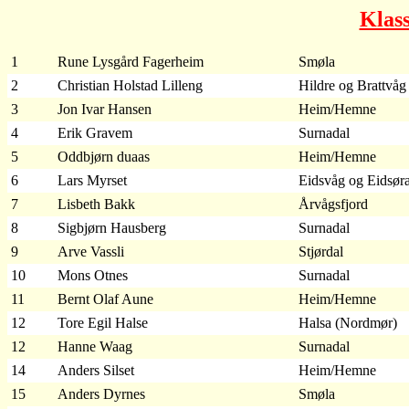
Klas
1
Rune Lysgård Fagerheim
Smøla
2
Christian Holstad Lilleng
Hildre og Brattvåg
3
Jon Ivar Hansen
Heim/Hemne
4
Erik Gravem
Surnadal
5
Oddbjørn duaas
Heim/Hemne
6
Lars Myrset
Eidsvåg og Eidsør
7
Lisbeth Bakk
Årvågsfjord
8
Sigbjørn Hausberg
Surnadal
9
Arve Vassli
Stjørdal
10
Mons Otnes
Surnadal
11
Bernt Olaf Aune
Heim/Hemne
12
Tore Egil Halse
Halsa (Nordmør)
12
Hanne Waag
Surnadal
14
Anders Silset
Heim/Hemne
15
Anders Dyrnes
Smøla