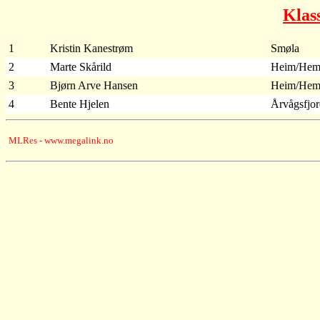
Klas
1
Kristin Kanestrøm
Smøla
2
Marte Skårild
Heim/Hem
3
Bjørn Arve Hansen
Heim/Hem
4
Bente Hjelen
Årvågsfjo
MLRes - www.megalink.no