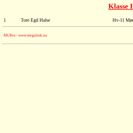
Klasse
1
Tore Egil Halse
Hv-11 Mør
MLRes - www.megalink.no